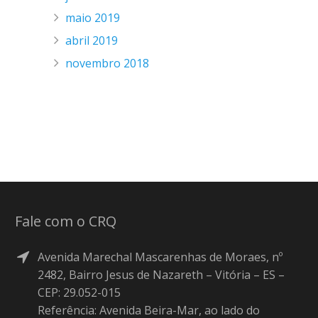
maio 2019
abril 2019
novembro 2018
Fale com o CRQ
Avenida Marechal Mascarenhas de Moraes, nº
2482, Bairro Jesus de Nazareth – Vitória – ES –
CEP: 29.052-015
Referência: Avenida Beira-Mar, ao lado do