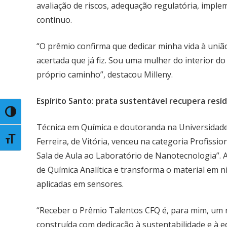
avaliação de riscos, adequação regulatória, impl
contínuo.
“O prêmio confirma que dedicar minha vida à uniã
acertada que já fiz. Sou uma mulher do interior do
próprio caminho”, destacou Milleny.
Espírito Santo: prata sustentável recupera resí
Toggle High Contrast
Técnica em Química e doutoranda na Universidade F
Toggle Font size
Ferreira, de Vitória, venceu na categoria Profissio
Sala de Aula ao Laboratório de Nanotecnologia”. A
de Química Analítica e transforma o material em ni
aplicadas em sensores.
“Receber o Prêmio Talentos CFQ é, para mim, um 
construída com dedicação à sustentabilidade e à ed