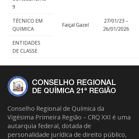
9
TÉCNICO EM
27/01/23 –
Faiçal Gazel
QUIMICA
26/01/2026
ENTIDADES
DE CLASSE
Conselho Regional de Química da
Vigésima Primeira Região – CRQ XXI é uma
autarquia federal, dotada de
personalidade jurídica de direito público,