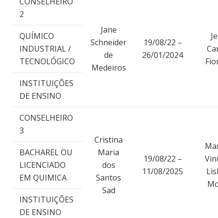
CONSELHEIRO
2
Jane
QUÍMICO
J
Schneider
19/08/22 –
INDUSTRIAL /
Ca
de
26/01/2024
TECNOLÓGICO
Fio
Medeiros
INSTITUIÇÕES
DE ENSINO
CONSELHEIRO
3
Cristina
Ma
BACHAREL OU
Maria
19/08/22 –
Vin
LICENCIADO
dos
11/08/2025
Li
EM QUIMICA
Santos
Mo
Sad
INSTITUIÇÕES
DE ENSINO