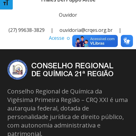
Toggle Font size
Ouvidor
(27) 99638-3829 | ouvidoria@crqes.org.br |
Acesse o e-OUV
Conselho Regional de Química da
Vigésima Primeira Região – CRQ XXI é uma
autarquia federal, dotada de
personalidade jurídica de direito público,
com autonomia administrativa e
patrimonial.