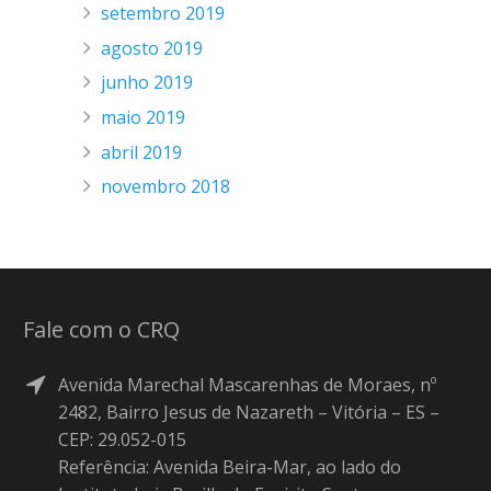
setembro 2019
agosto 2019
junho 2019
maio 2019
abril 2019
novembro 2018
Fale com o CRQ
Avenida Marechal Mascarenhas de Moraes, nº
2482, Bairro Jesus de Nazareth – Vitória – ES –
CEP: 29.052-015
Referência: Avenida Beira-Mar, ao lado do