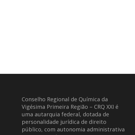
Conselho Regional de Química da
Vigésima Primeira Região – CRQ XXI é
uma autarquia federal, dotada de
personalidade jurídica de direito
público, com autonomia administrativa