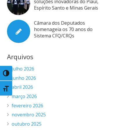
soluções inovadoras do Piauí,
Espírito Santo e Minas Gerais
Câmara dos Deputados
homenageia os 70 anos do
Sistema CFQ/CRQs
Arquivos
julho 2026
Toggle High Contrast
junho 2026
abril 2026
Toggle Font size
março 2026
fevereiro 2026
novembro 2025
outubro 2025